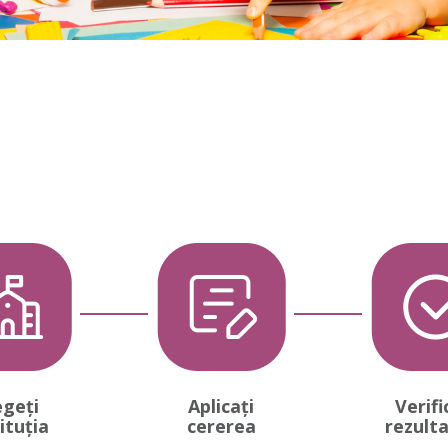
egeți
Aplicați
Verifi
ituția
cererea
rezult