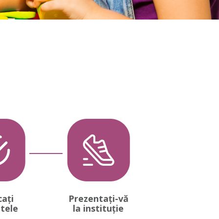
cați
Prezentați-vă
atele
la instituție