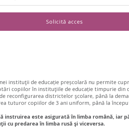
Solicită acces
unei instituţii de educație preșcolară nu permite cupr
ptări copiilor în instituţiile de educație timpurie din
ide reconfigurarea districtelor şcolare, până la dem
rea tuturor copiilor de 3 ani uniform, până la început
ă instruirea este asigurată în limba română, iar păr
uţii cu predarea în limba rusă şi viceversa.