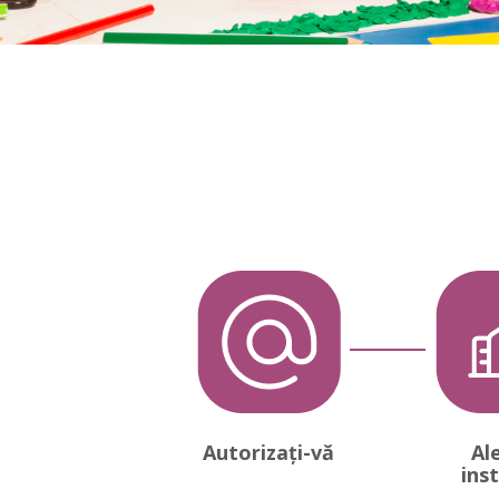
Autorizați-vă
Al
inst