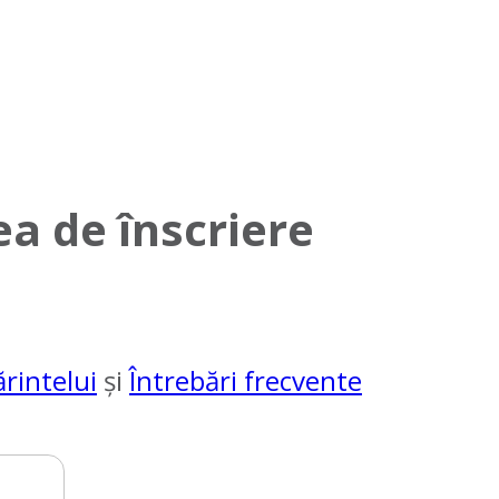
a de înscriere
ă
rintelui
și
Întrebări frecvente