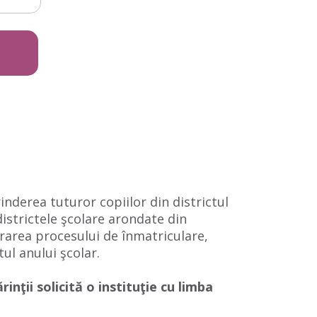
inderea tuturor copiilor din districtul
 districtele şcolare arondate din
ararea procesului de înmatriculare,
ul anului şcolar.
inţii solicită o instituţie cu limba